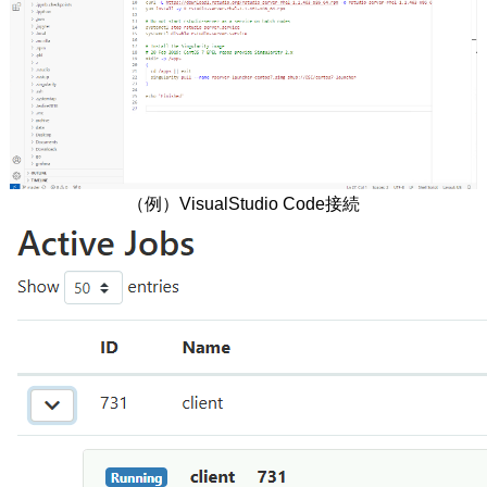
（例）VisualStudio Code接続