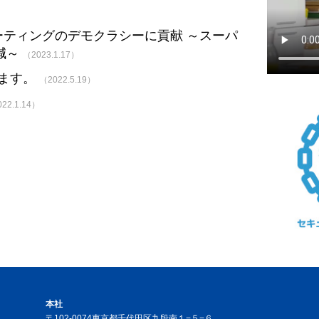
ピューティングのデモクラシーに貢献 ～スーパ
減～
（2023.1.17）
ります。
（2022.5.19）
22.1.14）
本社
〒102-0074東京都千代田区九段南１−５−６